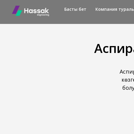
Басты бет
Компания турал
Аспир
Аспир
көзг
бол