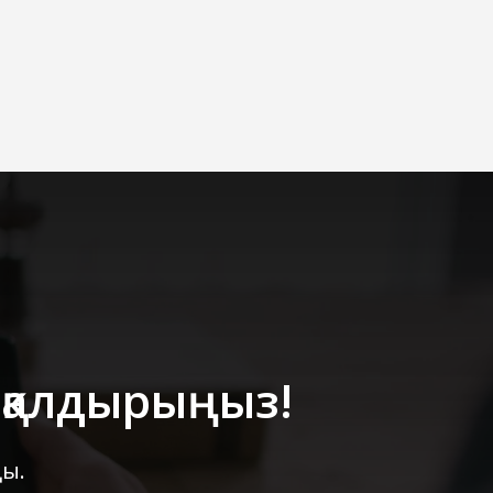
 қалдырыңыз!
ды.