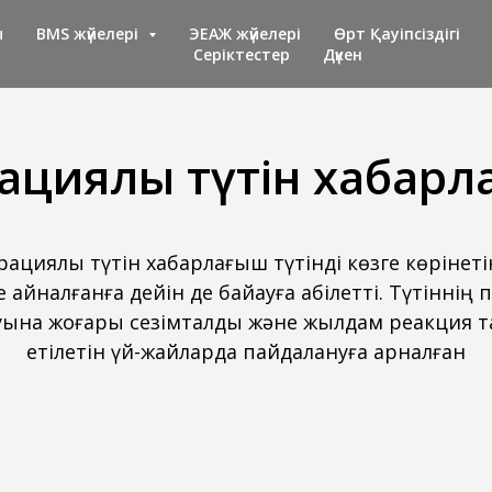
ы
BMS жүйелері
ЭЕАЖ жүйелері
Өрт Қауіпсіздігі
Серіктестер
Дүкен
ациялық түтін хабар
ациялық түтін хабарлағыш түтінді көзге көрінет
е айналғанға дейін де байқауға қабілетті. Түтіннің 
уына жоғары сезімталдық және жылдам реакция т
етілетін үй-жайларда пайдалануға арналған