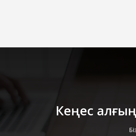
Кеңес алғың
Бі