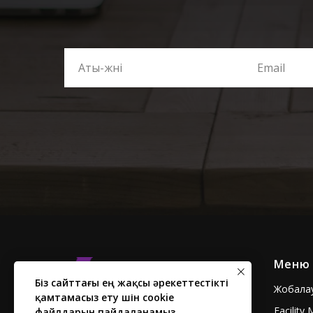
Меню
Біз сайттағы ең жақсы әрекеттестікті
Жобала
қамтамасыз ету үшін cookie
Facilit
файлдарын пайдаланамыз.