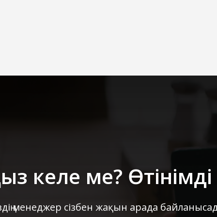
ыз келе ме? Өтінімді
здің менеджер сізбен жақын арада байланыса