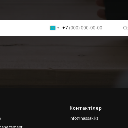
+7
Контактілер
у
info@hassak.kz
y Management