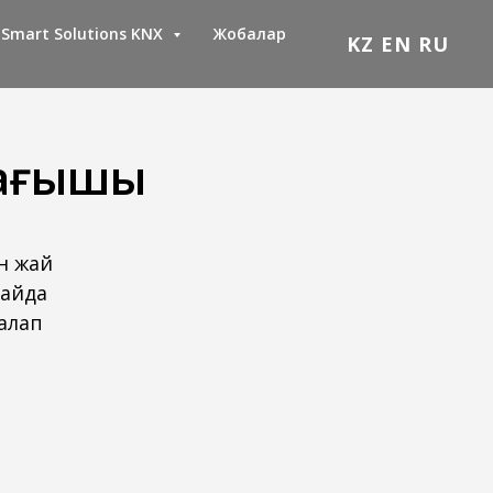
Smart Solutions KNX
Жобалар
KZ
EN
RU
лағышы
ін жай
пайда
алап