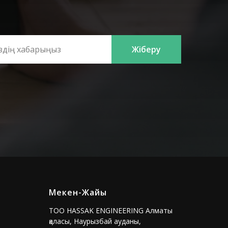
Жіберу
Мекен-Жайы
TOO HASSAK ENGINEERING Алматы
қаласы, Наурызбай ауданы,