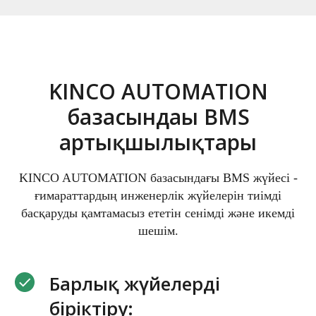
KINCO AUTOMATION
базасындағы BMS
артықшылықтары
KINCO AUTOMATION базасындағы BMS жүйесі -
ғимараттардың инженерлік жүйелерін тиімді
басқаруды қамтамасыз ететін сенімді және икемді
шешім.
Барлық жүйелерді
біріктіру: