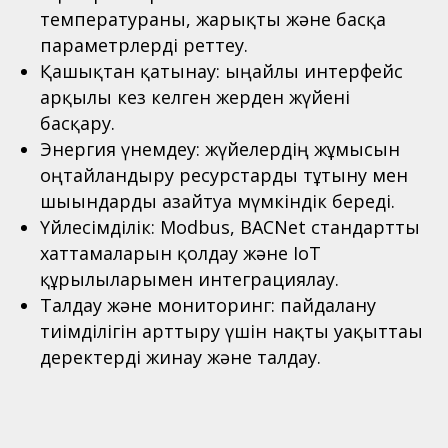
температураны, жарықты және басқа
параметрлерді реттеу.
Қашықтан қатынау: ыңғайлы интерфейс
арқылы кез келген жерден жүйені
басқару.
Энергия үнемдеу: жүйелердің жұмысын
оңтайландыру ресурстарды тұтыну мен
шығындарды азайтуға мүмкіндік береді.
Үйлесімділік: Modbus, BACNet стандартты
хаттамаларын қолдау және IoT
құрылғыларымен интеграциялау.
Талдау және мониторинг: пайдалану
тиімділігін арттыру үшін нақты уақыттағы
деректерді жинау және талдау.