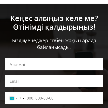
Кеңес алғыңыз келе ме?
Өтінімді қалдырыңыз!
Біздің менеджер сізбен жақын арада
байланысады.
+7