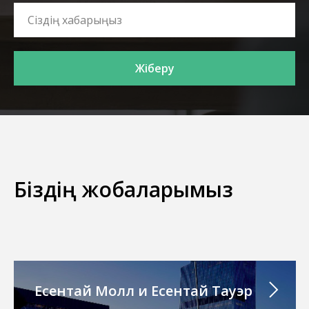
Жіберу
Біздің жобаларымыз
Есентай Молл и Есентай Тауэр