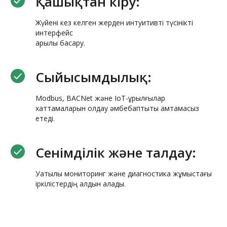
Қашықтан кіру:
Жүйені кез келген жерден интуитивті түсінікті
интерфейс
арқылы басқару.
Сыйысымдылық:
Modbus, BACNet және IoT-құрылғылар
хаттамаларын қолдау әмбебаптықты қамтамасыз
етеді.
Сенімділік және талдау:
Уақтылы мониторинг және диагностика жұмыстағы
іркілістердің алдын алады.