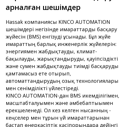
арналған шешімдер
Hassak компаниясы KINCO AUTOMATION
шешімдері негізінде ғимараттарды басқару
жүйесін (BMS) енгізуді ұсынады. Бұл жүйе
ғимараттың барлық инженерлік жүйелерін:
энергиямен жабдықтауды, климат-
бақылауды, жарықтандыруды, қауіпсіздікті
және сумен жабдықтауды тиімді басқаруды
қамтамасыз ете отырып,
автоматтандырудың озық технологиялары
мен сенімділікті үйлестіреді.
KINCO AUTOMATION-дан BMS икемділігімен,
масштабталуымен және әмбебаптығымен
ерекшеленеді. Ол кез келген нысанның -
кеңселер мен тұрғын үй ғимараттарынан
бастап өнеркәсіптік кәсіпорындарға дейінгі