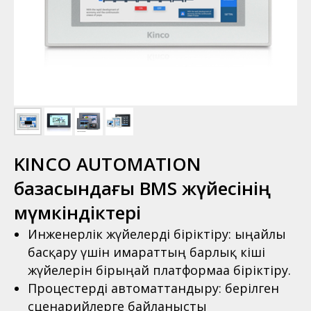
KINCO AUTOMATION
базасындағы BMS жүйесінің
мүмкіндіктері
Инженерлік жүйелерді біріктіру: ыңғайлы
басқару үшін ғимараттың барлық кіші
жүйелерін бірыңғай платформаға біріктіру.
Процестерді автоматтандыру: берілген
сценарийлерге байланысты