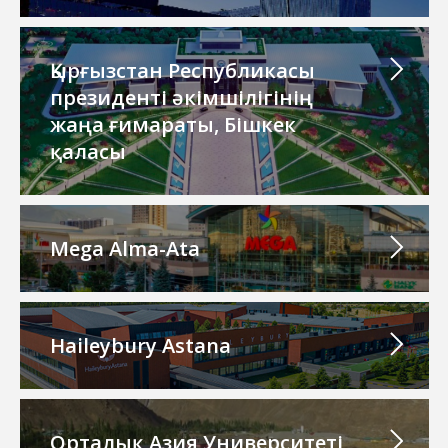
Қырғызстан Республикасы
президенті әкімшілігінің
жаңа ғимараты, Бішкек
қаласы
Mega Alma-Ata
Haileybury Astana
Орталық Азия Университеті