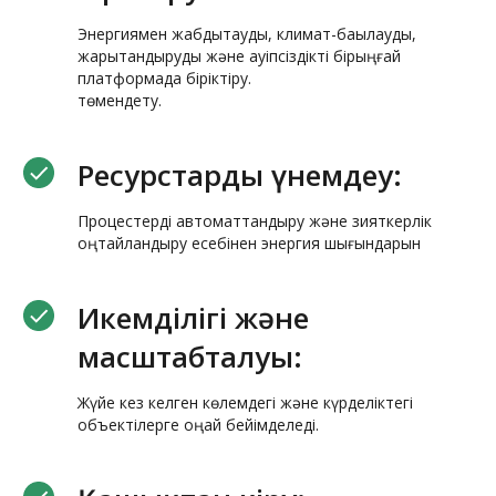
Энергиямен жабдықтауды, климат-бақылауды,
жарықтандыруды және қауіпсіздікті бірыңғай
платформада біріктіру.
төмендету.
Ресурстарды үнемдеу:
Процестерді автоматтандыру және зияткерлік
оңтайландыру есебінен энергия шығындарын
Икемділігі және
масштабталуы:
Жүйе кез келген көлемдегі және күрделіктегі
объектілерге оңай бейімделеді.