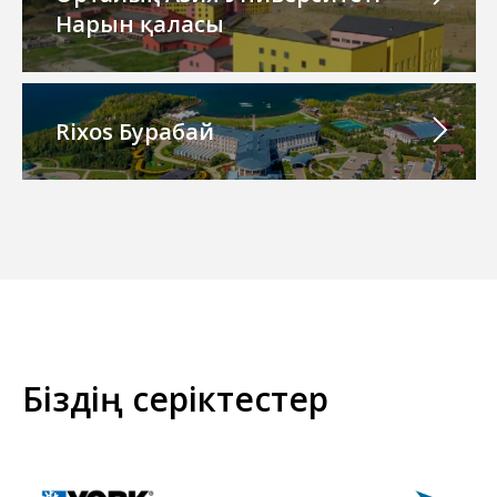
Нарын қаласы
Rixos Бурабай
Біздің серіктестер