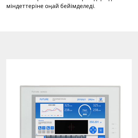
міндеттеріне оңай бейімделеді.