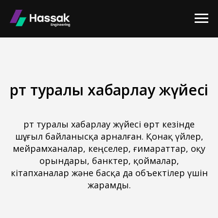
Өрт туралы хабарлау жүйесі
Өрт туралы хабарлау жүйесі өрт кезінде
шұғыл байланысқа арналған. Қонақ үйлер,
мейрамханалар, кеңселер, ғимараттар, оқу
орындары, банктер, қоймалар,
кітапханалар және басқа да объектілер үшін
жарамды.