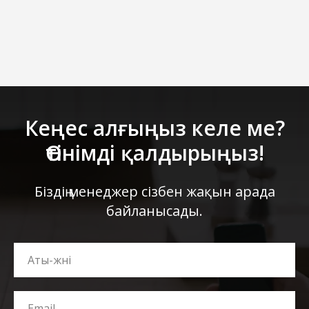
Кеңес алғыңыз келе ме?
Өтінімді қалдырыңыз!
Біздің менеджер сізбен жақын арада
байланысады.