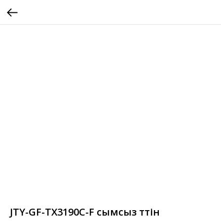
JTY-GF-TX3190C-F сымсыз түтін