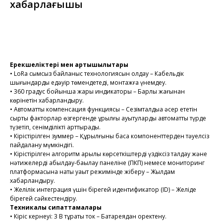
хабарлағышы
Тапсырысты рәсімдеу
Ерекшеліктері мен артықшылықтары
• LoRa сымсыз байланыс технологиясын қолдау – Кабельдік
шығындарды едәуір төмендетеді, монтажға үнемдеу.
• 360 градус бойынша жарық индикаторы – Барлық жағынан
көрінетін хабарландыру.
• Автоматты компенсация функциясы – Сезімталдыққа әсер ететін
сыртқы факторлар өзгергенде құрылғы ауытқуларды автоматты түрде
түзетіп, сенімділікті арттырады.
• Кірістірілген зуммер – Құрылғыны басқа компоненттерден тәуелсіз
пайдалану мүмкіндігі.
• Кірістірілген алгоритм арқылы көрсеткіштерді үздіксіз талдау және
нәтижелерді қабылдау-бақылау панеліне (ПКП) немесе мониторинг
платформасына нақты уақыт режимінде жіберу – Жылдам
хабарландыру.
• Желілік интеграция үшін бірегей идентификатор (ID) – Желіде
бірегей сәйкестендіру.
Техникалық сипаттамалары
• Кіріс кернеуі: 3 В тұрақты ток – Батареядан қоректену.