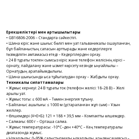
Тапсырысты рәсімдеу
Ерекшеліктері мен артықшылықтары
• GB16806-2006 – Стандартқа сәйкестігі.
• Шина кіріс және шығыс бөлігі мен қуат гальваникалық оқшауланған,
бұл байланыстың сапасын арттырады және кедергілерге
төзімділігін қамтамасыз етеді – Кедергілерден қорғау.
• 24 В тұрақты токпен сымсыз кіріс және телефон желісінің кірісі –
орнату, пайдалану және қызмет көрсету кезінде ыңғайлылық –
Орнатудың қарапайымдылығы.
• Шина шығысында қысқа тұйықталудан қорғау – Жабдықты қорғау.
Техникалық сипаттамалары
• Жұмыс кернеуі: 24 В тұрақты ток (телефон желісі: 18–28 В) – Желі
арқылы қуат.
• Жұмыс тогы: ≤ 600 мА – Төмен энергия тұтыну.
• Байланыс қашықтығы: ≤ 1000 м (ұстараланған жұп сым) – Ұзын
желілер.
• Өлшемдері (Ұ×Е×Б): 121 × 188 × 39,5 мм – Компактты өлшемдер.
• Салмағы: 600 г – Орташа салмақ.
• Жұмыс температурасы: -10°C–ден +40°C – Кең температуралық
диапазонда жұмыс.
• Ылғалдылық: 0–95% салыстырмалы ылғалдылық, конденсациясыз –