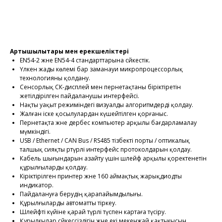
Тапсырысты рәсімдеу
Артықшылықтары мен ерекшеліктері
EN54-2 және EN54-4 стандарттарына сәйкестік.
Үлкен жады көлемі бар заманауи микропроцессорлық
технологияны қолдану.
Сенсорлық СК-дисплей мен пернетақтаны біріктіретін
жетілдірілген пайдаланушы интерфейсі.
Нақты уақыт режиміндегі визуалды алгоритмдерді қолдау.
Жалған іске қосылулардан күшейтілген қорғаныс.
Пернетақта және дербес компьютер арқылы бағдарламалау
мүмкіндігі.
USB / Ethernet / CAN Bus / RS485 тізбекті порты / оптикалық
талшық сияқты әртүрлі интерфейс протоколдарын қолдау.
Кабель шығындарын азайту үшін шлейф арқылы қоректенетін
құрылғыларды қолдау.
Кіріктірілген принтер және 160 аймақтық жарықдиодты
индикатор.
Пайдалануға берудің қарапайымдылығы.
Құрылғыларды автоматты тіркеу.
Шлейфті күйіне қарай түрлі түспен картаға түсіру.
Құрылғылар сәйкессіздігін және екі мекенжай қақтығысын