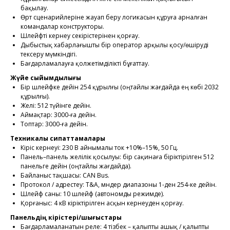
бақылау.
Өрт сценарийлеріне жауап беру логикасын құруға арналған
командалар конструкторы.
Шлейфті кернеу секірістерінен қорғау.
Дыбыстық хабарлағышты бір оператор арқылы қосу/өшіруді
тексеру мүмкіндігі.
Бағдарламалауға қолжетімділікті бұғаттау.
Жүйе сыйымдылығы
Бір шлейфке дейін 254 құрылғы (оңтайлы жағдайда ең көбі 2032
құрылғы).
Желі: 512 түйінге дейін.
Аймақтар: 3000-ға дейін.
Топтар: 3000-ға дейін.
Техникалық сипаттамалары
Кіріс кернеуі: 230 В айнымалы ток +10%–15%, 50 Гц.
Панель–панель желілік қосылуы: бір сақинаға біріктірілген 512
панельге дейін (оңтайлы жағдайда).
Байланыс тақшасы: CAN Bus.
Протокол / адрестеу: T&A, мәндер диапазоны 1-ден 254-ке дейін.
Шлейф саны: 10 шлейф (автономды режимде).
Қорғаныс: 4 кВ кіріктірілген асқын кернеуден қорғау.
Панельдің кірістері/шығыстары
Бағдарламаланатын реле: 4 тізбек – қалыпты ашық / қалыпты