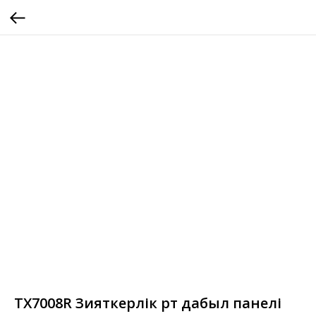
TX7008R Зияткерлік өрт дабыл панелі