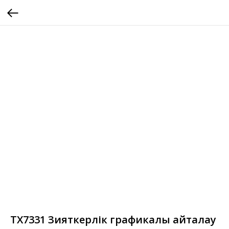
TX7331 Зияткерлік графикалық қайталау