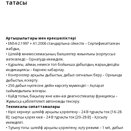
тақтасы
Тапсырысты рәсімдеу
Артықшылықтары мен ерекшеліктері
• EN54-2:1997 + A1:2006 стандартына сәйкестік – Сертификатталған
жабдық.
• Шлейф мнемосхемасының бөлшектер жиынтығы (корпуссыз
жеткізіледі) – Орнатуда икемділік.
• Құрылғы, аймақ немесе топ бойынша дабылдың жарықдиодты
индикациясы – Көрнекі хабарлау.
• Контроллер арқылы дыбыстық дабыл сигналын беру – Орнында
дыбыстық ескерту.
• 256 дабыл нүктесіне дейін көрсету мүмкіндігі – Ақпарат
сыйымдылығы жоғары.
• Күйді толық бақылау және өзін-өзі диагностикалау функциясы –
Жұмысқа қабілеттілікті автономды тексеру.
Техникалық сипаттамалары
• Кіріс кернеуі: шлейф арқылы қоректену – 24 В тұрақты ток [16–28
В]; сыртқы қорек көзі – 24 В тұрақты ток [20–28 В] – Қосылу
икемділігі.
• Тұтыну тогы: шлейф арқылы қоректену, күту режимі – 1 мА, дабыл