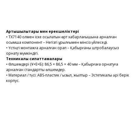
Тапсырысты рәсімдеу
Артықшылықтары мен ерекшеліктері
• TX7140 қолмен іске қосылатын өрт хабарлағышына арналған
қосымша компонент – Негізгі құрылғымен мінсіз үйлеседі.
• Үстіңгі монтажға арналған қорап – Қабырғаны штробалаусыз
орнату мүмкіндігі.
Техникалық сипаттамалары
• Өлшемдері (Ұ×Е×Б): 86,5 × 86,5 × 40 мм – Қабырғаға орнатуға
арналған стандартты өлшемдер.
• Материал / түсі: ABS-пластик / қызыл, жылтыр – Эстетикалық әрі берік
корпус.