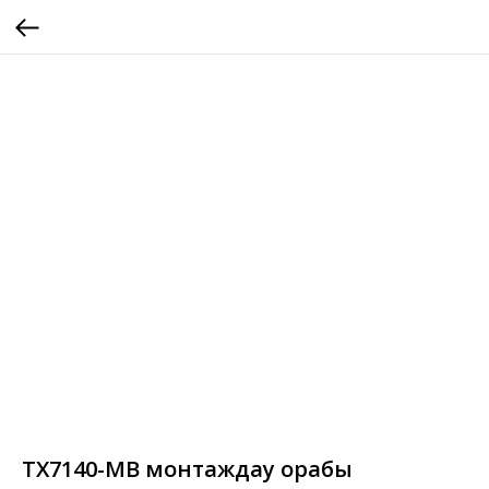
TX7140-MB монтаждау қорабы