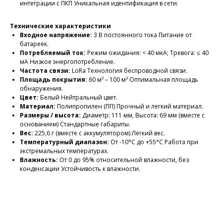
интеграции с ПКП
Уникальная идентификация в сети.
Технические характеристики
Входное напряжение:
3 В постоянного тока
Питание от
батареек.
Потребляемый ток:
Режим ожидания: < 40 мкА; Тревога: ≤ 40
мА
Низкое энергопотребление.
Частота связи:
LoRa
Технология беспроводной связи.
Площадь покрытия:
60 м² – 100 м²
Оптимальная площадь
обнаружения.
Цвет:
Белый
Нейтральный цвет.
Материал:
Полипропилен (ПП)
Прочный и легкий материал.
Размеры / высота:
Диаметр: 111 мм, Высота: 69 мм (вместе с
основанием)
Стандартные габариты.
Вес:
225,6 г (вместе с аккумулятором)
Легкий вес.
Температурный диапазон:
От -10°C до +55°C
Работа при
экстремальных температурах.
Влажность:
От 0 до 95% относительной влажности, без
конденсации
Устойчивость к влажности.